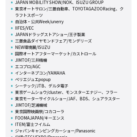
JAPAN MOBILITY SHOW/NOK、ISUZU GROUP
東京オートサロン/三菱自動車、TOYOTAGAZOORacing、ク
ラフトスポーツ
自治体・公共Week/unerry
IIFES/VEC
JAPANドラッグストアショー/王子製薬
三菱食品ダイヤモンドフェア/モンデリーズ
NEW環境展/ISUZU
国際オートアフターマーケット/カストロール
JIMTOF/三井精機
エコプロ/AGC
インターネプコン/YAMAHA
ペリエジュエpopup
シーテック/JTB、デルタ電子
東京ゲームショウ/cluster、モンスターエナジー、フラー
東京モーターサイクルショー/JAF、BDS、シュアラスター
JIMTOF/芝浦機械
東京国際映画祭/コカコーラ
FOOMAJAPAN/キーエンス
ITEM/富士フイルム
ジャパンキャンピングカーショー/Panasonic