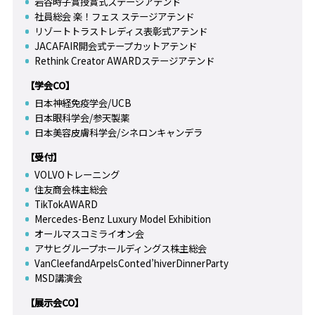
岩谷時子賞授賞式ステージアテンド
社員総会 楽！フェス ステージアテンド
リゾートトラストレディス表彰式アテンド
JACAFAIR開会式テープカットアテンド
Rethink Creator AWARDステージアテンド
【学会CO】
日本神経免疫学会/UCB
日本眼科学会/参天製薬
日本美容皮膚科学会/シネロンキャンデラ
【受付】
VOLVOトレーニング
住友商会株主総会
TikTokAWARD
Mercedes-Benz Luxury Model Exhibition
オールマスコミライオン会
アサヒグループホールディングス株主総会
VanCleefandArpelsConted’hiverDinnerParty
MSD講演会
【展示会CO】