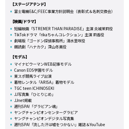
【ステージアテンド】
富士電機E&C/FEEC事業方針説明会（表彰式＆名刺交換会）
【映画/ドラマ】
短編映画「STREMER THAN PARADISE」主演 炎城茉莉役
TikTokドラマ「rikaちゃんコレクション」主演 莉香役
劇場版「ゴードン探偵事務所」清水里咲役
朗読劇「ハナカク」深山冬美役
【モデル】
マイナビウーマンWEB記事モデル
Canon EOS学園モデル
東スポ競馬ライブ出演
着物レンタル「ARISA」着物モデル
TGC teen ICHINOSEKI
JJ写真集「ひとりじめ」
JJnet掲載
週刊SPA!「グラビアン魂」
ヤングチャンピオンセンターグラビア
ヤングチャンピオンデジタル写真集
週刊SPA!「流した汗は嘘をつかない」雑誌＆YouTube