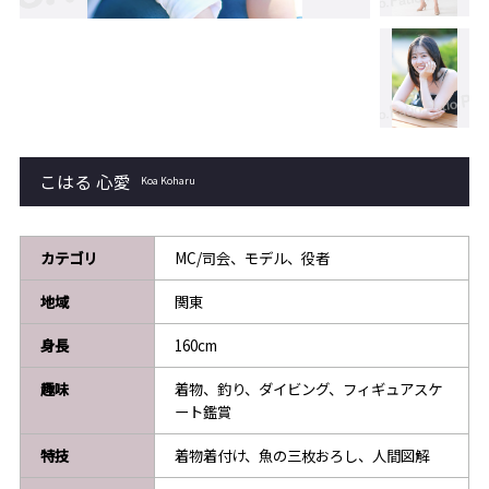
こはる 心愛
Koa Koharu
カテゴリ
MC/司会、モデル、役者
地域
関東
身長
160cm
趣味
着物、釣り、ダイビング、フィギュアスケ
ート鑑賞
特技
着物着付け、魚の三枚おろし、人間図解