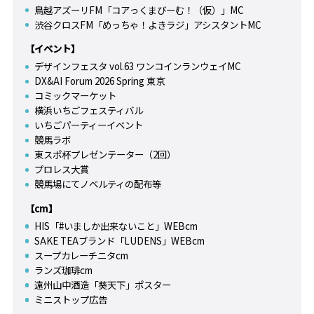
鳥越アズーリFM「コアっくまびーむ！（仮）」MC
渋谷クロスFM「めっちゃ！よきラジ」アシスタントMC
【イベント】
デザインフェスタ vol.63 ワンコインランウェイMC
DX&AI Forum 2026 Spring 東京
コミックマーケット
横浜いちごフェスティバル
いちごパーティーイベント
競馬ラボ
東スポ杯プレゼンテーター（2回）
プロレス大賞
競馬場にてノベルティの配布等
【cm】
HIS「#いましか出来ないこと」WEBcm
SAKE TEAブランド「LUDENS」WEBcm
スープカレーチニタcm
ランズ珈琲cm
遠州山中酒造「葵天下」ポスター
ミニストップ広告