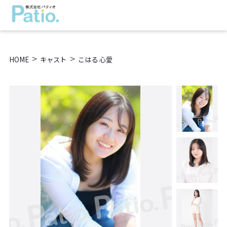
>
>
HOME
キャスト
こはる 心愛