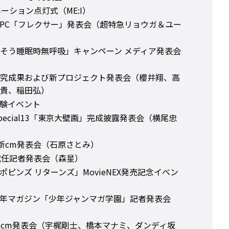
ネーション点灯式（ME:I）
PC「フレクサー」発表会（超特急リョウガ＆ユー
そう睡眠時無呼吸」キャンペーン メディア発表会
究成果および新プロジェクト発表会（櫻井翔、高
貴、稲田弘）
体験イベント
VAL Special13「東京大壁画」完成披露発表会（横尾忠
新cm発表会（石原さとみ）
ダー就任記者発表会（森星）
ピンズ リターンズ」MovieNEX発売記念イベン
年マガジン「少年ジャンマガ学園」記者発表会
4」新cm発表会（宇梶剛士、橋本マナミ、ダンディ坂