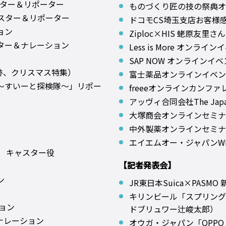
キャスター＆リポーター
ものづくり匠の技の祭典オ
キャスター＆リポーター
ドコモCS埼玉支店お客様
ョン
Ziploc×HIS 蛯原友里
ター＆ナレーション
Less is More オンライ
SAP NOW オンラインイ
電跡、クリスマス特集）
富士薬品オンラインイベン
～すいーと探検隊～」リポー
freeeオンラインカンファ
アッヴィ合同会社The Japan 
大塚商会オンラインセミナ
中外製薬オンラインセミナ
エイエムオー・ジャパンW
 キャスター役
【記者発表会】
ン
JR東日本Suica×PASM
キリンビール「スプリング
ョン
ドブリュワー辻峻太郎）
VPナレーション
オウガ・ジャパン「OPPO F