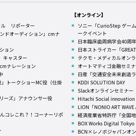
【オンライン】
ャル リポーター
ソニー「CurioStep
ークイベント
ンドオーディション」cmナ
日本臨床歯周病学会40周
ーション
日本ストライカー「GREAT 
」キャスター
テクモ・メディカルオンラ
cmナレーション
オートマティゴ金融セミナ
中
日産「交通安全未来創造ラ
発」トークショーMC役（仕掛
KDDI SOLUTION DAY
Slackオンラインセミナー
シリーズ」アナウンサー役
Hitachi Social innovatio
LION「NONIO ART W
もんコレこれ？！コーナーリポ
経済産業省特許庁「全国地
BOX Works Digital 
ー
BCN×レノボジャパンオ