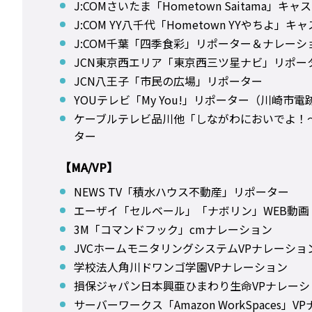
J:COMさいたま「Hometown Saitama」
J:COM YY八千代「Hometown YYやちよ」
J:COM千葉「四季食彩」リポーター＆ナレーシ
JCN東京西エリア「東京西三ツ星ナビ」リポー
JCN八王子「市民の広場」リポーター
YOUテレビ「My You!」リポーター（川崎市
ケーブルテレビ品川他「しながわにおいでよ！
ター
【MA/VP】
NEWS TV「積水ハウス不動産」リポーター
エーザイ「セルベール」「ナボリン」WEB動画
3M「コマンドフック」cmナレーション
JVCホームモニタリングシステムVPナレーショ
学校法人角川ドワンゴ学園VPナレーション
損保ジャパン日本興亜ひまわり生命VPナレーシ
サーバーワークス「Amazon WorkSpaces」