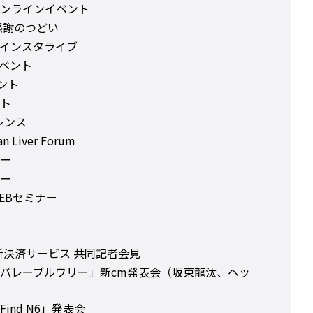
ンラインイベント
感謝のつどい
さんインスタライブ
ンイベント
ベント
ト
レンス
Liver Forum
ー
ー
EBセミナー
O 新決済サービス 共同記者会見
バレーブルワリー」新cm発表会（坂東龍汰、ヘッ
ind N6」発表会