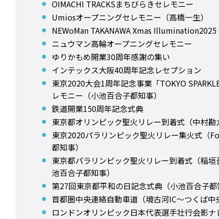
OIMACHI TRACKSまちびらきセレモニー
Umiosオープニングセレモニー（高橋一生）
NEWoMan TAKANAWA Xmas Illumination20
ニュウマン高輪オープニングセレモニー
ゆりかもめ開業30周年感謝の集い
インテックス大阪40周年記念レセプション
東京2020大会1周年記念事業「TOKYO SPARKL
レモニー（小池百合子都知事）
鉄道開業150周年記念式典
東京都オリンピック聖火リレー到着式（中村勘
東京2020パラリンピック聖火リレー集火式（Fo
都知事）
東京都パラリンピック聖火リレー到着式（稲垣
池百合子都知事）
第27回東京都平和の日記念式典（小池百合子都
首都圏中央連絡自動車道（境古河IC～つくば中
ロンドンオリンピック日本代表選手壮行会影ナ