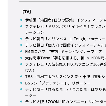
【TV】
伊藤園「純国産1日分の野菜」インフォマーシ
フジテレビ「ドリ×ポカリ イキイキ！ブラスバ
レーション
テレビ朝日「オリンパス μ Tough」cmナレ
テレビ朝日「個人向け国債インフォマーシャル
FMヨコハマ「神奈川キャンピングカーフェア」
大内商事TVcm「夢を応援する」編 in J:COM府
フジテレビ「人気芸能人仰天ハプニング100連
け人）
TBS「西村京太郎サスペンス 新・十津川警部
BSフジ「プラチナシート」リポーター
テレビ埼玉「ひるたま」/「ごごたま」はやり
ーター
テレビ大阪「ZOOM-UPカンパニー」リポータ