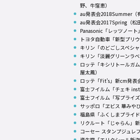
野、牛窪恵）
au発表会2018Summe
au発表会2017Spring
Panasonic「レッツノ
トヨタ自動車「新型プリウ
キリン「のどごしスペシャ
キリン「淡麗グリーンラベ
ロッテ「キシリトールガム
屋太鳳）
ロッテ「Fit's」新cm発
富士フイルム「チェキ inst
富士フイルム「写プライズ
サッポロ「ヱビス 華みや
福島県「ふくしまプライド
リクルート「じゃらん」新
コーセー スタンプジュレ
資生堂「エリクシール新泡