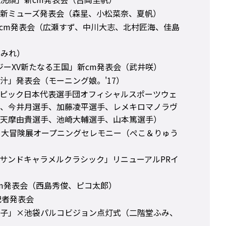
新ミューズ発表会（森星、小松菜奈、夏帆）
cm発表会（広瀬すず、中川大志、北村匠海、佳島
すみれ）
ジーXV新たなる王国」新cm発表会（武井咲）
汁」発表会（モーニング娘。'17）
ピック日本代表選手団オフィシャルスポーツウェ
、今井月選手、加藤凌平選手、レメキロマノラヴ
天摩由貴選手、池崎大輔選手、山本篤選手）
リ大冒険展オープニングセレモニー（ぺこ＆りゅう
スピーサンドキャラメルクラシック」リニューアルPRイ
m発表会（西島秀俊、ピコ太郎）
記者発表会
子」×池袋パルコビジョン点灯式（二階堂ふみ、