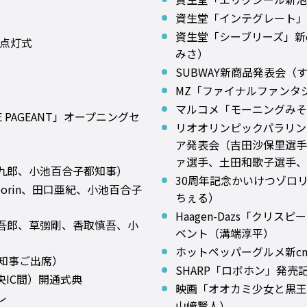
資生堂「インテグレート」
資生堂「シーブリーズ」新
25 点灯式
みさ）
SUBWAY新商品発表会（
MZ「ファイナルファンタ
マルコメ「モーニングみそ
E PAGEANT」オープニングセ
リオオリンピックパラリン
ア発表会（吉田沙保里選手
ァ選手、土田和歌子選手、
九郎、小池百合子都知事）
30周年記念かいけつゾロ
orin、田口亜紀、小池百合子
ちぇる）
Haagen-Dazs「クリ
吾郎、草彅剛、香取慎吾、小
ベント（溝端淳平）
ホットペッパーグルメ新c
知事ご出席）
SHARP「ロボホン」発売
央IC間）開通式典
映画「オオカミ少女と黒王
レ
山﨑賢人）