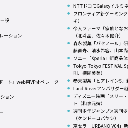
NTTドコモGalaxyイルミ
フロンティア新ゲーミング
ター役
キ）
帝人ファーマ「家族となお
レーション
（北斗晶、佐々木健介）
森永製菓「パセノール」研
藤直寿、清水希容、山本尚
ソニー「Xperia」新商品
Tokyo Tokyo FESTI
則、横尾美美）
参天製薬「ヒアレインS」
ポート」web用VPオペレータ
Land Roverアンバサ
ディズニー映画「メリー・ポ
ーション
ト（和泉元彌）
週刊少年ジャンプ×週刊少
ー
（ケンドーコバヤシ）
京セラ「URBANO V0