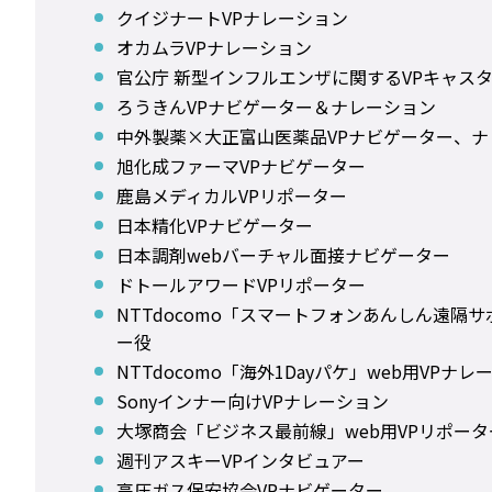
クイジナートVPナレーション
オカムラVPナレーション
官公庁 新型インフルエンザに関するVPキャス
ろうきんVPナビゲーター＆ナレーション
中外製薬×大正富山医薬品VPナビゲーター、ナ
旭化成ファーマVPナビゲーター
鹿島メディカルVPリポーター
日本精化VPナビゲーター
日本調剤webバーチャル面接ナビゲーター
ドトールアワードVPリポーター
NTTdocomo「スマートフォンあんしん遠隔サ
ー役
NTTdocomo「海外1Dayパケ」web用VPナレ
Sonyインナー向けVPナレーション
大塚商会「ビジネス最前線」web用VPリポータ
週刊アスキーVPインタビュアー
高圧ガス保安協会VPナビゲーター