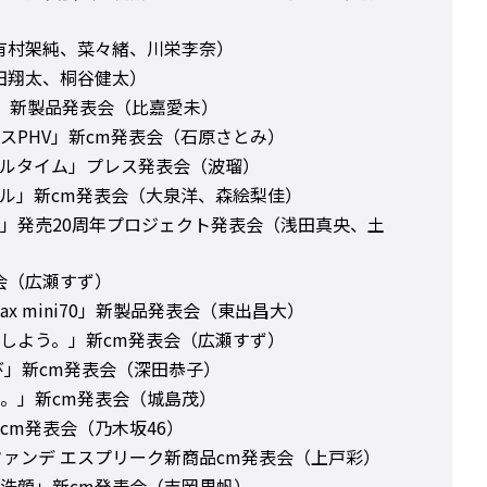
r（有村架純、菜々緒、川栄李奈）
（松田翔太、桐谷健太）
ート」新製品発表会（比嘉愛未）
スPHV」新cm発表会（石原さとみ）
ルタイム」プレス発表会（波瑠）
ル」新cm発表会（大泉洋、森絵梨佳）
」発売20周年プロジェクト発表会（浅田真央、土
表会（広瀬すず）
ax mini70」新製品発表会（東出昌大）
しよう。」新cm発表会（広瀬すず）
び」新cm発表会（深田恭子）
。」新cm発表会（城島茂）
cm発表会（乃木坂46）
ファンデ エスプリーク新商品cm発表会（上戸彩）
洗顔」新cm発表会（吉岡里帆）