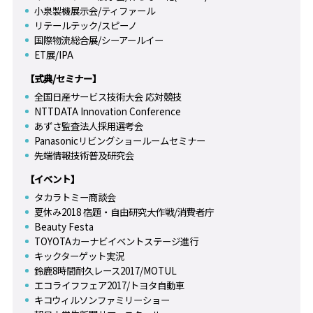
小泉製機展示会/ティファール
リテールテック/スピーノ
国際物流総合展/シーアールイー
ET展/IPA
【式典/セミナー】
全国日産サービス技術大会 応対競技
NTTDATA Innovation Conference
あずさ監査法人採用選考会
Panasonicリビングショールームセミナー
先端情報技術普及研究会
【イベント】
タカラトミー商談会
夏休み2018 宿題・自由研究大作戦/消費者庁
Beauty Festa
TOYOTAカーナビイベントステージ進行
キックターゲット実況
鈴鹿8時間耐久レース2017/MOTUL
エコライフフェア2017/トヨタ自動車
キコウィルソンファミリーショー