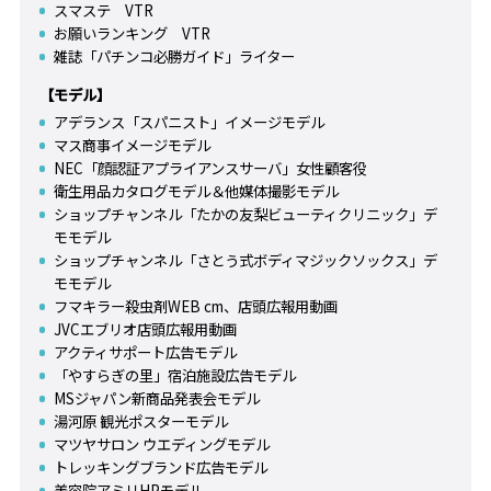
スマステ VTR
お願いランキング VTR
雑誌「パチンコ必勝ガイド」ライター
【モデル】
アデランス「スパニスト」イメージモデル
マス商事イメージモデル
NEC「顔認証アプライアンスサーバ」女性顧客役
衛生用品カタログモデル＆他媒体撮影モデル
ショップチャンネル「たかの友梨ビューティクリニック」デ
モモデル
ショップチャンネル「さとう式ボディマジックソックス」デ
モモデル
フマキラー殺虫剤WEB cm、店頭広報用動画
JVCエブリオ店頭広報用動画
アクティサポート広告モデル
「やすらぎの里」宿泊施設広告モデル
MSジャパン新商品発表会モデル
湯河原 観光ポスターモデル
マツヤサロン ウエディングモデル
トレッキングブランド広告モデル
美容院アミリHPモデル