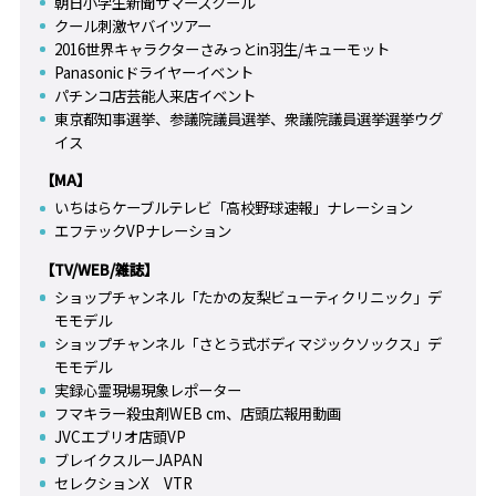
朝日小学生新聞サマースクール
クール刺激ヤバイツアー
2016世界キャラクターさみっとin羽生/キューモット
Panasonicドライヤーイベント
パチンコ店芸能人来店イベント
東京都知事選挙、参議院議員選挙、衆議院議員選挙選挙ウグ
イス
【MA】
いちはらケーブルテレビ「高校野球速報」ナレーション
エフテックVPナレーション
【TV/WEB/雑誌】
ショップチャンネル「たかの友梨ビューティクリニック」デ
モモデル
ショップチャンネル「さとう式ボディマジックソックス」デ
モモデル
実録心霊現場現象レポーター
フマキラー殺虫剤WEB cm、店頭広報用動画
JVCエブリオ店頭VP
ブレイクスルーJAPAN
セレクションX VTR