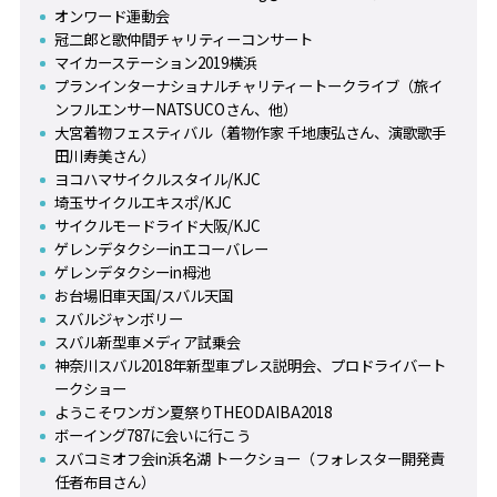
オンワード運動会
冠二郎と歌仲間チャリティーコンサート
マイカーステーション2019横浜
プランインターナショナルチャリティートークライブ（旅イ
ンフルエンサーNATSUCOさん、他）
大宮着物フェスティバル（着物作家 千地康弘さん、演歌歌手
田川寿美さん）
ヨコハマサイクルスタイル/KJC
埼玉サイクルエキスポ/KJC
サイクルモードライド大阪/KJC
ゲレンデタクシーinエコーバレー
ゲレンデタクシーin栂池
お台場旧車天国/スバル天国
スバルジャンボリー
スバル新型車メディア試乗会
神奈川スバル2018年新型車プレス説明会、プロドライバート
ークショー
ようこそワンガン夏祭りTHEODAIBA2018
ボーイング787に会いに行こう
スバコミオフ会in浜名湖 トークショー（フォレスター開発責
任者布目さん）