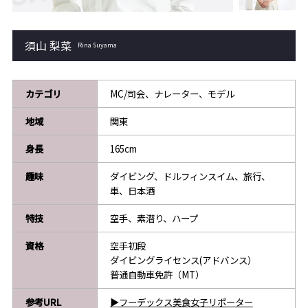
須山 梨菜
Rina Suyama
カテゴリ
MC/司会、ナレーター、モデル
地域
関東
身長
165cm
趣味
ダイビング、ドルフィンスイム、旅行、
車、日本酒
特技
空手、素潜り、ハープ
資格
空手初段
ダイビングライセンス(アドバンス）
普通自動車免許（MT）
参考URL
▶フーデックス美食女子リポーター