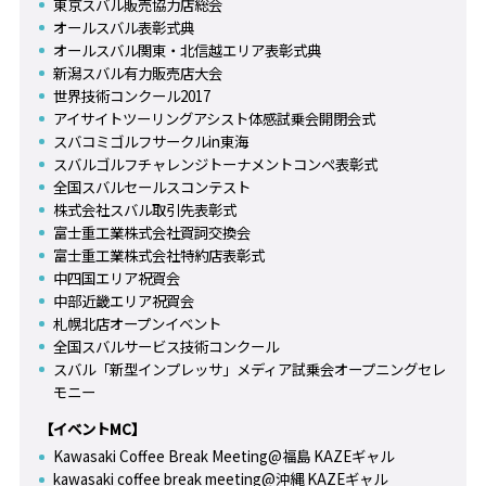
東京スバル販売協力店総会
オールスバル表彰式典
オールスバル関東・北信越エリア表彰式典
新潟スバル有力販売店大会
世界技術コンクール2017
アイサイトツーリングアシスト体感試乗会開閉会式
スバコミゴルフサークルin東海
スバルゴルフチャレンジトーナメントコンペ表彰式
全国スバルセールスコンテスト
株式会社スバル取引先表彰式
富士重工業株式会社賀詞交換会
富士重工業株式会社特約店表彰式
中四国エリア祝賀会
中部近畿エリア祝賀会
札幌北店オープンイベント
全国スバルサービス技術コンクール
スバル「新型インプレッサ」メディア試乗会オープニングセレ
モニー
【イベントMC】
Kawasaki Coffee Break Meeting@福島 KAZEギャル
kawasaki coffee break meeting@沖縄 KAZEギャル