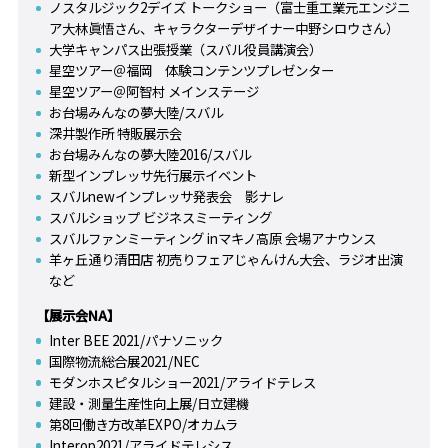
ノスタルジック2デイズ トークショー（富士重工業元エンジニ
ア大林眞悟さん、キャラクターデザイナー中野シロウさん）
大学キャンパス出張授業（スバル役員講演会）
星空ツアー＠福岡 体験コンテンツプレゼンター
星空ツアー＠阿智村 メインステージ
お台場みんなの夢大陸/スバル
深井製作所 特販展示会
お台場みんなの夢大陸2016/スバル
新型インプレッサ先行展示イベント
スバルnewインプレッサ発表会 影ナレ
スバルショップ ビジネスミーティング
スバルファンミーティング inマキノ高原 会場アナウンス
羊ヶ丘通り清田店 初売りフェアじゃんけん大会、ラジオ出演
など
【展示会NA】
Inter BEE 2021/パナソニック
国際物流総合展2021/NEC
モダンホスピタルショー2021/アライドテレス
建設・測量生産性向上展/日立建機
第8回働き方改革EXPO/オカムラ
Interop2021/アライドテレシス