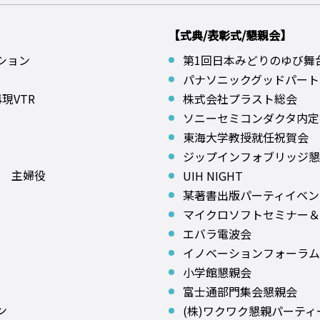
【式典/表彰式/懇親会】
ション
第1回日本みどりのゆび舞
パナソニックグッドパート
現VTR
株式会社プラスト総会
ソニーセミコンダクタ内定
東海大学教授就任祝賀会
ジップインフォブリッジ懇
編 主婦役
UIH NIGHT
某著書出版パーティイベン
マイクロソフトセミナー＆
エバラ電波会
イノベーションフォーラム
小学館懇親会
富士通部門集会懇親会
ン
(株)ワクワク懇親パーティ