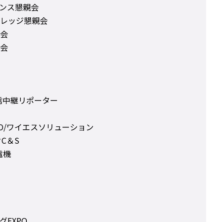
レンス懇親会
レッジ懇親会
会
会
ブ配信中継リポーター
O/ワイエスソリューション
クC＆S
電機
EXPO