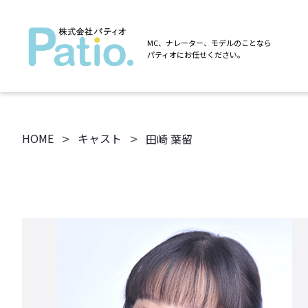
MC、ナレーター、モデルのことなら
パティオにお任せください。
>
>
HOME
キャスト
田崎 葉留