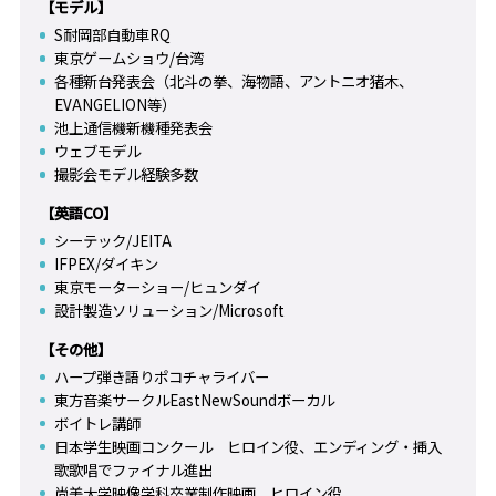
【モデル】
S耐岡部自動車RQ
東京ゲームショウ/台湾
各種新台発表会（北斗の拳、海物語、アントニオ猪木、
EVANGELION等）
池上通信機新機種発表会
ウェブモデル
撮影会モデル経験多数
【英語CO】
シーテック/JEITA
IFPEX/ダイキン
東京モーターショー/ヒュンダイ
設計製造ソリューション/Microsoft
【その他】
ハープ弾き語りポコチャライバー
東方音楽サークルEastNewSoundボーカル
ボイトレ講師
日本学生映画コンクール ヒロイン役、エンディング・挿入
歌歌唱でファイナル進出
尚美大学映像学科卒業制作映画 ヒロイン役