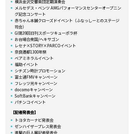
横浜金沢交響楽団定期演奏会
メルセデス・ベンツ AMGパフォーマンスセンターオープニン
グ記念コンサート
赤ちゃん本舗クローズドイベント（ふなっしーとのステージ
司会）
GI第39回日刊スポーツキューポラ杯
お台場合衆国/ヘキサゴン
レセナ×STORY×PARCOイベント
奈良遷都1300年祭
ベアミネラルイベント
福助イベント
シチズン時計プロモーション
富士通FMVキャンペーン
フレッツ光キャンペーン
docomoキャンペーン
SoftBankキャンペーン
パチンコイベント
【記者発表会】
トヨタカーナビ発表会
ゼンハイザープレス発表会
進撃の巨人展記者発表会