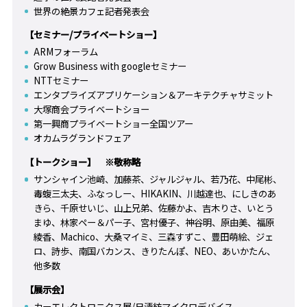
世界の絶景カフェ記者発表会
【セミナー/プライベートショー】
ARMフォーラム
Grow Business with googleセミナー
NTTセミナー
エンタプライズアプリケーション＆アーキテクチャサミット
大塚商会プライベートショー
第一興商プライベートショー全国ツアー
オカムラグランドフェア
【トークショー】 ※敬称略
サンシャイン池崎、加藤茶、ジャルジャル、若乃花、中尾彬、
毒蝮三太夫、ふなっしー、HIKAKIN、川越達也、にしきのあ
きら、千原せいじ、山上兄弟、佐藤かよ、吉木りさ、いとう
まゆ、林家ペー＆パー子、宮村優子、神谷明、原由美、福原
綾香、Machico、大桑マイミ、三森すずこ、豊田萌絵、ジェ
ロ、詩歩、南国バカンス、きりたんぽ、NEO、あいかたん、
他多数
【展示会】
カーエレクトロニクス展/日清紡マイクロデバイス