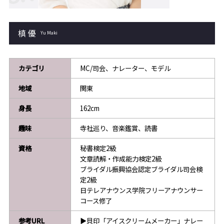
槙 優
Yu Maki
カテゴリ
MC/司会、ナレーター、モデル
地域
関東
身長
162cm
趣味
寺社巡り、音楽鑑賞、読書
資格
秘書検定2級
文章読解・作成能力検定2級
ブライダル振興協会認定ブライダル司会検
定2級
日テレアナウンス学院フリーアナウンサー
コース修了
参考URL
▶貝印「アイスクリームメーカー」ナレー