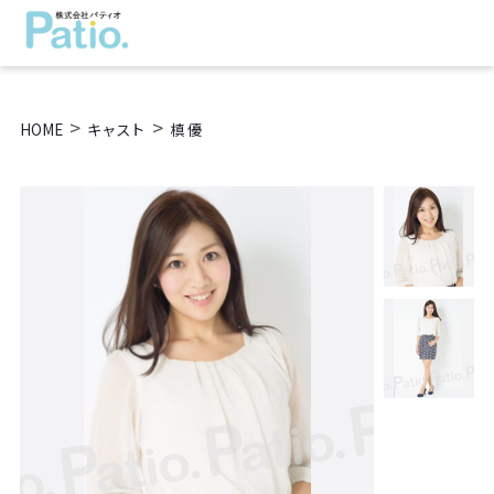
>
>
HOME
キャスト
槙 優