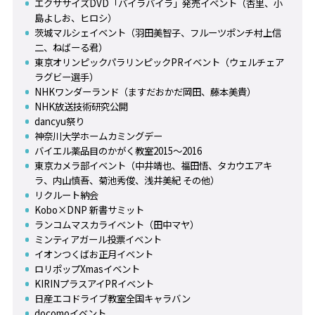
エクササイズDVD「バイラバイラ」発売イベント（杏里、小
島よしお、ヒロシ）
茨城マルシェイベント（羽田美智子、フルーツポンチ村上信
二、ねばーる君）
東京オリンピックパラリンピックPRイベント（ウェルチェア
ラグビー選手）
NHKワンダーランド（ますだおかだ岡田、藤本美貴）
NHK放送技術研究公開
dancyu祭り
神奈川大学ホームカミングデー
バイエル薬品目のかがく教室2015～2016
東京カメラ部イベント（中井靖也、福田悟、タカウエアキ
ラ、内山慎吾、菊池秀俊、浅井美紀 その他）
リクルート納会
Kobo×DNP 新書サミット
ランコムマスカライベント（田中マヤ）
ミンティアガール投票イベント
イオンつくばお正月イベント
ロリポップXmasイベント
KIRINプラスアイPRイベント
日産エコドライブ教室全国キャラバン
docomoイベント