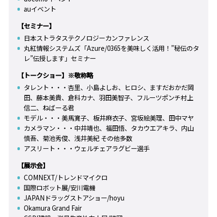
auイベント
【セミナー】
日本ストラタステクノロジーカンファレンス
丸紅情報システムズ「Azure/0365を美味しく活用！”秘伝のタ
レ”伝授します」セミナー
【トークショー】※敬称略
タレント・・・杏里、小島よしお、ヒロシ、ますだおかだ岡
田、藤本美貴、倉科カナ、羽田美智子、フルーツポンチ村上
信二、ねばーる君
モデル・・・美馬寛子、板井麻衣子、宮坂絵美理、田中マヤ
カメラマン・・・中井靖也、福田悟、タカウエアキラ、内山
慎吾、菊池秀俊、浅井美紀 その他多数
アスリート・・・ウェルチェアラグビー選手
【展示会】
COMNEXT/トレンドマイクロ
国際ロボット展/安川電機
JAPANドラッグストアショー/hoyu
Okamura Grand Fair