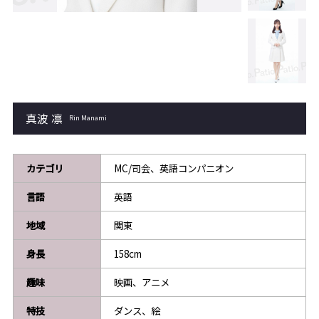
真波 凛
Rin Manami
カテゴリ
MC/司会、英語コンパニオン
言語
英語
地域
関東
身長
158cm
趣味
映画、アニメ
特技
ダンス、絵