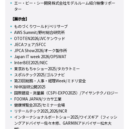
エー・ビー・シー開発株式会社モデルルーム紹介映像リポー
ター
【展示会】
ものづくりワールド/ベリサーブ
AWS Summit/野村総合研究所
OTOTEN2026/JVCケンウッド
JECAフェア/SFCC
JPCA Show2026/オーク製作所
Japan IT week 2026/OPSWAT
InterBEE2025/NEC
東京おもちゃショー2025/タカラトミー
スポルテック2025/ゴルフナビ
第23回総務・人事・経理Week/ミドリ安全
NHK技研公開2025
国際建設・測量展（CSPI-EXPO2025）/アイサンテクノロジー
FOOMA JAPAN/ツカサ工業
健康博覧会2025/セミナー会場
リテールテック2025,2026/NCR
インターナショナルボートショー2025/ワイズギア（フィッシ
ングアドバイザー佐々木修、GARMINアドバイザー松木大
輔）