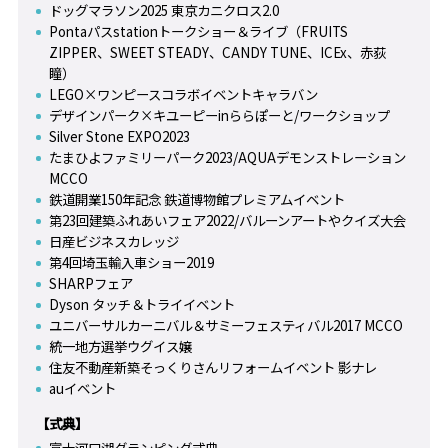
ドッグマラソン2025 東京カニクロス2.0
Pontaパスstationトークショー＆ライブ（FRUITS
ZIPPER、SWEET STEADY、CANDY TUNE、ICEx、赤荻
瞳）
LEGO×ワンピースコラボイベントキャラバン
デザインパーク×キユーピーinららぽーと/ワークショップ
Silver Stone EXPO2023
たまひよファミリーパーク2023/AQUAデモンストレーション
MCCO
鉄道開業150年記念 鉄道博物館プレミアムイベント
第23回建築ふれあいフェア2022/バルーンアートやクイズ大会
日産ビジネスカレッジ
第4回埼玉輸入車ショー2019
SHARPフェア
Dyson タッチ＆トライイベント
ユニバーサルカーニバル＆サミーフェスティバル2017 MCCO
統一地方選挙ウグイス嬢
住友不動産新築そっくりさんリフォームイベント 影ナレ
auイベント
【式典】