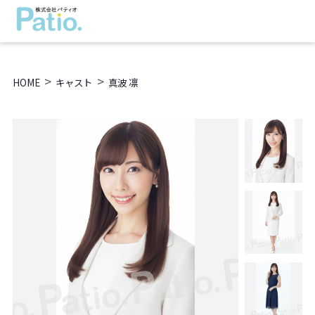
>
>
HOME
キャスト
真波 凛