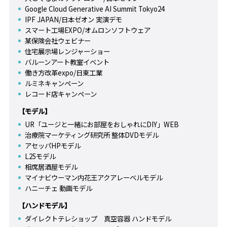
Google Cloud Generative AI Summit Tokyo24
IPF JAPAN/日本ゼオン 実演デモ
スマート工場EXPO/オムロンソフトウェア
某保険会社ウェビナー
住宅展示場レンジャーショー
バルーンアート教室イベント
働き方改革expo/日東工業
ルミネキャンペーン
レコード店キャンペーン
【モデル】
UR「ユージと一緒にお部屋をおしゃれにDIY」WEB
治療院マーケティング研究所 整体DVDモデル
アセッパHPモデル
L25モデル
相席居酒屋モデル
マイナビウーマン内花王アクアレーベルモデル
ハニーチェ 動画モデル
【ハンドモデル】
ダイレクトテレショップ 真空容器 ハンドモデル