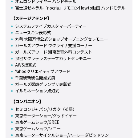
オムロンドライヤー ハンドモデル
富士通ゼネラル「nocria」リモコンHowto動画 ハンドモデル
【ステージアテンド】
システムファイブカスタマーパーティー
ニュースキン表彰式
丸善 大阪万博公式ショップオープニングセレモニー
ガールズアワード ウクライナ支援コーナー
ガールズアワード 湘南美容外科コンテスト
渋谷サクラテラステープカットセレモニー
AWS授賞式
Yahooクリエイティブアワード
千葉駅新駅舎開業式典
ガールズ競輪グランプリ表彰式
イルミネーション点灯式
【コンパニオン】
セミコンジャパン/リガク（英語）
東京モーターショー/グッドイヤー
東京ゲームショウ/GREE
東京ゲームショウ/ソニー
東京モーターサイクルショー/ハーレーダビッドソン