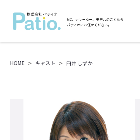
MC、ナレーター、モデルのことなら
パティオにお任せください。
>
>
HOME
キャスト
臼井 しずか