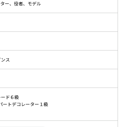
ーター、役者、モデル
ダンス
レード６級
スパートデコレーター１級